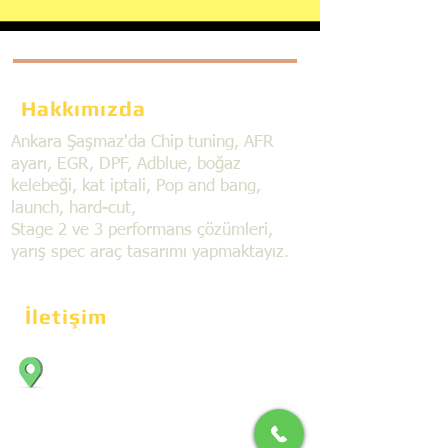
Hakkımızda
Ankara Şaşmaz'da Chip tuning, AFR
ayarı, EGR, DPF, Adblue, boğaz
kelebeği, kat iptali, Pop and bang,
launch, hard-cut,
Stage 2 ve 3 performans çözümleri,
yarış spec araç tasarımı yapmaktayız.
İletişim
Bahçekapı Mahallesi Dökmeciler Sanayi
Sit. 2492.cad. 7A/5 06797, Şaşmaz,
Etimesgut/Ankara