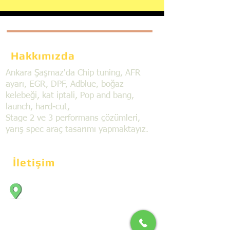
Hakkımızda
Ankara Şaşmaz'da Chip tuning, AFR
ayarı, EGR, DPF, Adblue, boğaz
kelebeği, kat iptali, Pop and bang,
launch, hard-cut,
Stage 2 ve 3 performans çözümleri,
yarış spec araç tasarımı yapmaktayız.
İletişim
Bahçekapı Mahallesi Dökmeciler Sanayi
Sit. 2492.cad. 7A/5 06797, Şaşmaz,
Etimesgut/Ankara