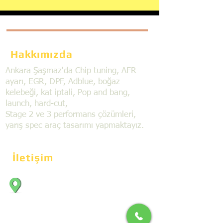
Hakkımızda
Ankara Şaşmaz'da Chip tuning, AFR
ayarı, EGR, DPF, Adblue, boğaz
kelebeği, kat iptali, Pop and bang,
launch, hard-cut,
Stage 2 ve 3 performans çözümleri,
yarış spec araç tasarımı yapmaktayız.
İletişim
Bahçekapı Mahallesi Dökmeciler Sanayi
Sit. 2492.cad. 7A/5 06797, Şaşmaz,
Etimesgut/Ankara