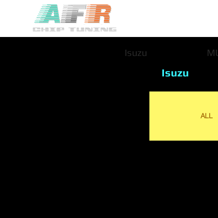
Isuzu
M
Isuzu
ALL