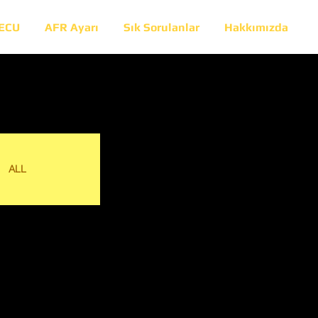
 ECU
AFR Ayarı
Sık Sorulanlar
Hakkımızda
ALL