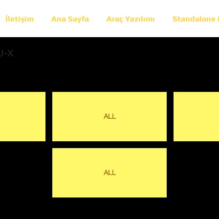
İletişim
Ana Sayfa
Araç Yazılımı
Standalone
U-X
ALL
ALL