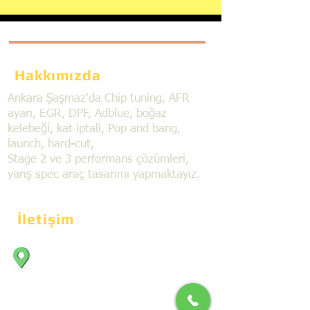
Hakkımızda
Ankara Şaşmaz'da Chip tuning, AFR
ayarı, EGR, DPF, Adblue, boğaz
kelebeği, kat iptali, Pop and bang,
launch, hard-cut,
Stage 2 ve 3 performans çözümleri,
yarış spec araç tasarımı yapmaktayız.
İletişim
Bahçekapı Mahallesi Dökmeciler Sanayi
Sit. 2492.cad. 7A/5 06797, Şaşmaz,
Etimesgut/Ankara