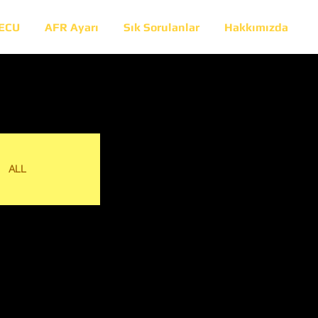
 ECU
AFR Ayarı
Sık Sorulanlar
Hakkımızda
ALL