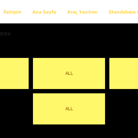
İletişim
Ana Sayfa
Araç Yazılımı
Standalone
arex
ALL
ALL