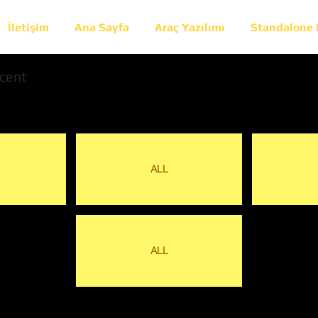
İletişim
Ana Sayfa
Araç Yazılımı
Standalone
cent
ALL
ALL