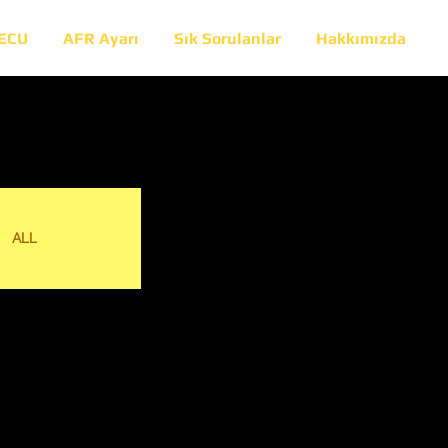
 ECU
AFR Ayarı
Sık Sorulanlar
Hakkımızda
ALL