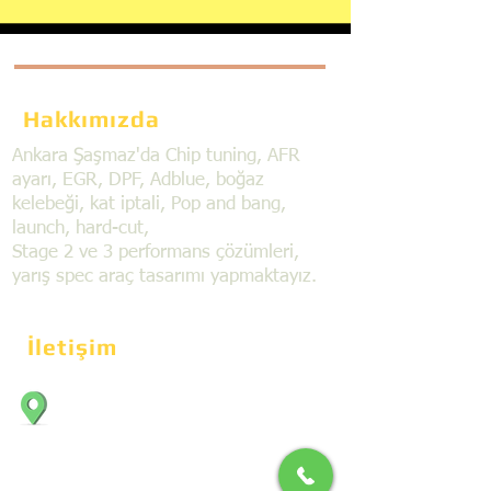
Hakkımızda
Ankara Şaşmaz'da Chip tuning, AFR
ayarı, EGR, DPF, Adblue, boğaz
kelebeği, kat iptali, Pop and bang,
launch, hard-cut,
Stage 2 ve 3 performans çözümleri,
yarış spec araç tasarımı yapmaktayız.
İletişim
Bahçekapı Mahallesi Dökmeciler Sanayi
Sit. 2492.cad. 7A/5 06797, Şaşmaz,
Etimesgut/Ankara