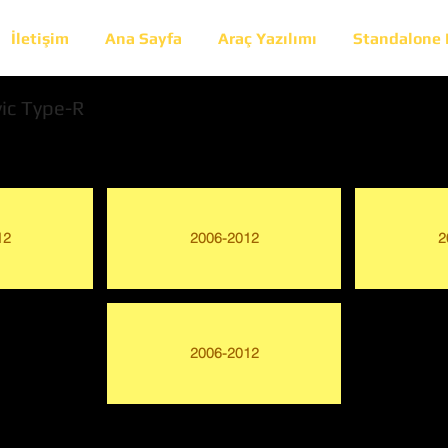
İletişim
Ana Sayfa
Araç Yazılımı
Standalone
vic Type-R
12
2006-2012
2
2006-2012