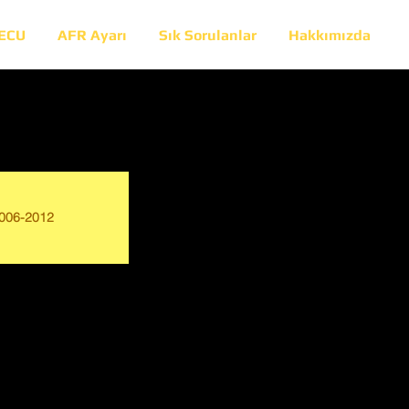
 ECU
AFR Ayarı
Sık Sorulanlar
Hakkımızda
006-2012