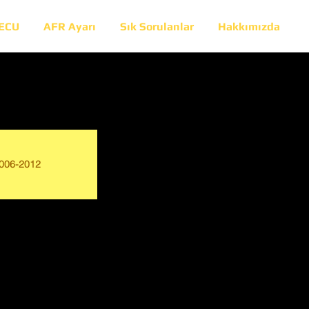
 ECU
AFR Ayarı
Sık Sorulanlar
Hakkımızda
006-2012