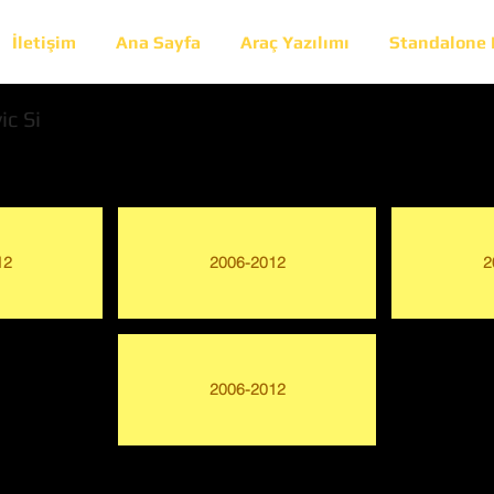
İletişim
Ana Sayfa
Araç Yazılımı
Standalone
ic Si
12
2006-2012
2
2006-2012