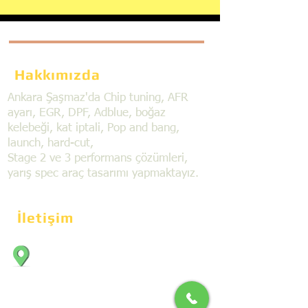
Hakkımızda
Ankara Şaşmaz'da Chip tuning, AFR
ayarı, EGR, DPF, Adblue, boğaz
kelebeği, kat iptali, Pop and bang,
launch, hard-cut,
Stage 2 ve 3 performans çözümleri,
yarış spec araç tasarımı yapmaktayız.
İletişim
Bahçekapı Mahallesi Dökmeciler Sanayi
Sit. 2492.cad. 7A/5 06797, Şaşmaz,
Etimesgut/Ankara