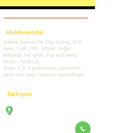
Hakkımızda
Ankara Şaşmaz'da Chip tuning, AFR
ayarı, EGR, DPF, Adblue, boğaz
kelebeği, kat iptali, Pop and bang,
launch, hard-cut,
Stage 2 ve 3 performans çözümleri,
yarış spec araç tasarımı yapmaktayız.
İletişim
Bahçekapı Mahallesi Dökmeciler Sanayi
Sit. 2492.cad. 7A/5 06797, Şaşmaz,
Etimesgut/Ankara