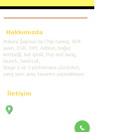
Hakkımızda
Ankara Şaşmaz'da Chip tuning, AFR
ayarı, EGR, DPF, Adblue, boğaz
kelebeği, kat iptali, Pop and bang,
launch, hard-cut,
Stage 2 ve 3 performans çözümleri,
yarış spec araç tasarımı yapmaktayız.
İletişim
Bahçekapı Mahallesi Dökmeciler Sanayi
Sit. 2492.cad. 7A/5 06797, Şaşmaz,
Etimesgut/Ankara