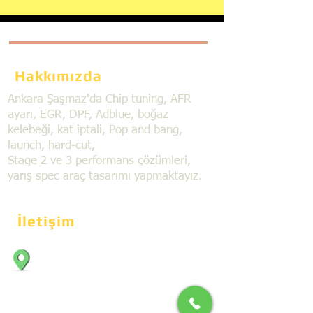
Hakkımızda
Ankara Şaşmaz'da Chip tuning, AFR
ayarı, EGR, DPF, Adblue, boğaz
kelebeği, kat iptali, Pop and bang,
launch, hard-cut,
Stage 2 ve 3 performans çözümleri,
yarış spec araç tasarımı yapmaktayız.
İletişim
Bahçekapı Mahallesi Dökmeciler Sanayi
Sit. 2492.cad. 7A/5 06797, Şaşmaz,
Etimesgut/Ankara