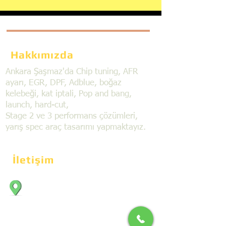
Hakkımızda
Ankara Şaşmaz'da Chip tuning, AFR
ayarı, EGR, DPF, Adblue, boğaz
kelebeği, kat iptali, Pop and bang,
launch, hard-cut,
Stage 2 ve 3 performans çözümleri,
yarış spec araç tasarımı yapmaktayız.
İletişim
Bahçekapı Mahallesi Dökmeciler Sanayi
Sit. 2492.cad. 7A/5 06797, Şaşmaz,
Etimesgut/Ankara