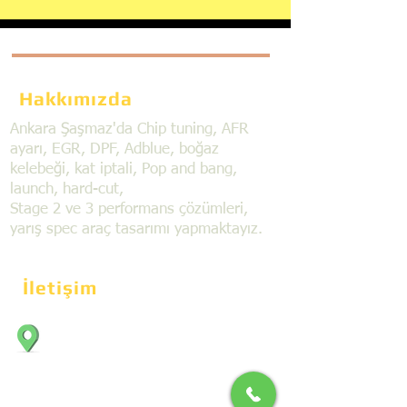
Hakkımızda
Ankara Şaşmaz'da Chip tuning, AFR
ayarı, EGR, DPF, Adblue, boğaz
kelebeği, kat iptali, Pop and bang,
launch, hard-cut,
Stage 2 ve 3 performans çözümleri,
yarış spec araç tasarımı yapmaktayız.
İletişim
Bahçekapı Mahallesi Dökmeciler Sanayi
Sit. 2492.cad. 7A/5 06797, Şaşmaz,
Etimesgut/Ankara