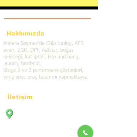
Hakkımızda
Ankara Şaşmaz'da Chip tuning, AFR
ayarı, EGR, DPF, Adblue, boğaz
kelebeği, kat iptali, Pop and bang,
launch, hard-cut,
Stage 2 ve 3 performans çözümleri,
yarış spec araç tasarımı yapmaktayız.
İletişim
Bahçekapı Mahallesi Dökmeciler Sanayi
Sit. 2492.cad. 7A/5 06797, Şaşmaz,
Etimesgut/Ankara