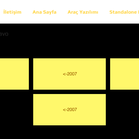
İletişim
Ana Sayfa
Araç Yazılımı
Standalone
avo
<-2007
<-2007