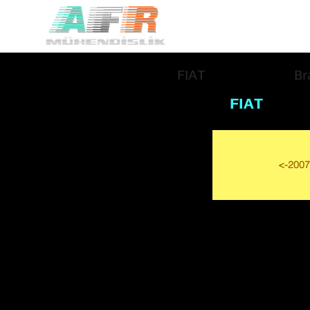
FIAT
Br
FIAT
<-2007