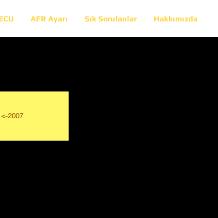
 ECU
AFR Ayarı
Sık Sorulanlar
Hakkımızda
<-2007