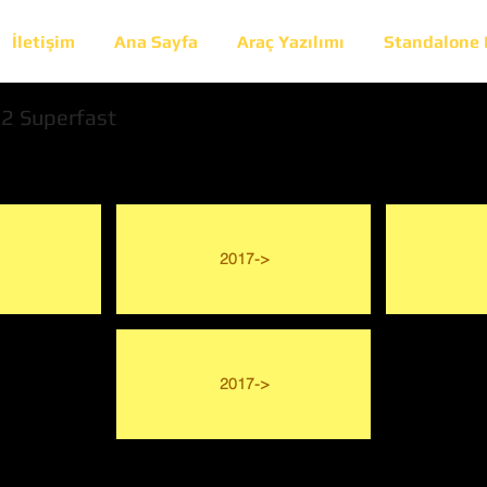
İletişim
Ana Sayfa
Araç Yazılımı
Standalone
2 Superfast
2017->
2017->