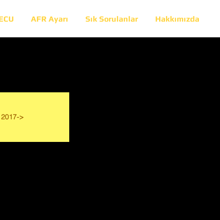
 ECU
AFR Ayarı
Sık Sorulanlar
Hakkımızda
2017->