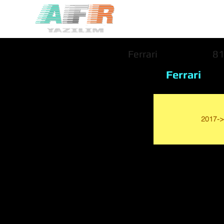
Ferrari
81
Ferrari
2017->