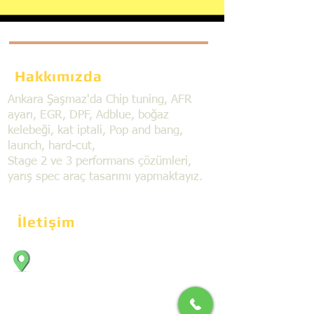
Hakkımızda
Ankara Şaşmaz'da Chip tuning, AFR
ayarı, EGR, DPF, Adblue, boğaz
kelebeği, kat iptali, Pop and bang,
launch, hard-cut,
Stage 2 ve 3 performans çözümleri,
yarış spec araç tasarımı yapmaktayız.
İletişim
Bahçekapı Mahallesi Dökmeciler Sanayi
Sit. 2492.cad. 7A/5 06797, Şaşmaz,
Etimesgut/Ankara