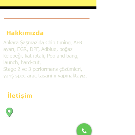
Hakkımızda
Ankara Şaşmaz'da Chip tuning, AFR
ayarı, EGR, DPF, Adblue, boğaz
kelebeği, kat iptali, Pop and bang,
launch, hard-cut,
Stage 2 ve 3 performans çözümleri,
yarış spec araç tasarımı yapmaktayız.
İletişim
Bahçekapı Mahallesi Dökmeciler Sanayi
Sit. 2492.cad. 7A/5 06797, Şaşmaz,
Etimesgut/Ankara