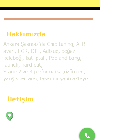
Hakkımızda
Ankara Şaşmaz'da Chip tuning, AFR
ayarı, EGR, DPF, Adblue, boğaz
kelebeği, kat iptali, Pop and bang,
launch, hard-cut,
Stage 2 ve 3 performans çözümleri,
yarış spec araç tasarımı yapmaktayız.
İletişim
Bahçekapı Mahallesi Dökmeciler Sanayi
Sit. 2492.cad. 7A/5 06797, Şaşmaz,
Etimesgut/Ankara