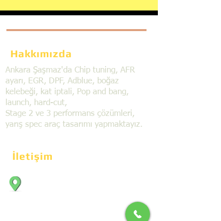
Hakkımızda
Ankara Şaşmaz'da Chip tuning, AFR
ayarı, EGR, DPF, Adblue, boğaz
kelebeği, kat iptali, Pop and bang,
launch, hard-cut,
Stage 2 ve 3 performans çözümleri,
yarış spec araç tasarımı yapmaktayız.
İletişim
Bahçekapı Mahallesi Dökmeciler Sanayi
Sit. 2492.cad. 7A/5 06797, Şaşmaz,
Etimesgut/Ankara