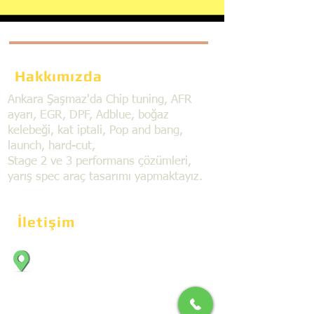
Hakkımızda
Ankara Şaşmaz'da Chip tuning, AFR
ayarı, EGR, DPF, Adblue, boğaz
kelebeği, kat iptali, Pop and bang,
launch, hard-cut,
Stage 2 ve 3 performans çözümleri,
yarış spec araç tasarımı yapmaktayız.
İletişim
Bahçekapı Mahallesi Dökmeciler Sanayi
Sit. 2492.cad. 7A/5 06797, Şaşmaz,
Etimesgut/Ankara