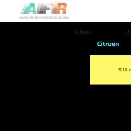
Citroen
C5
Citroen
2018->