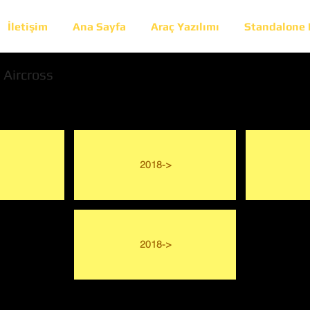
İletişim
Ana Sayfa
Araç Yazılımı
Standalone
 Aircross
2018->
2018->