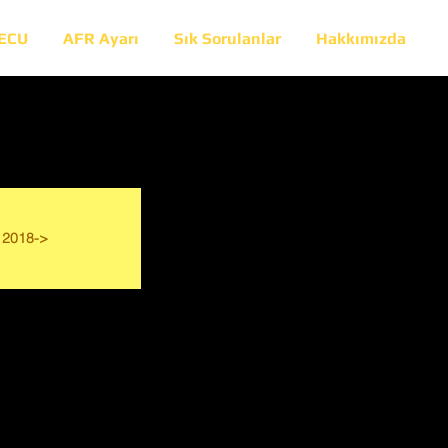
 ECU
AFR Ayarı
Sık Sorulanlar
Hakkımızda
2018->