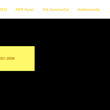
 ECU
AFR Ayarı
Sık Sorulanlar
Hakkımızda
001-2008