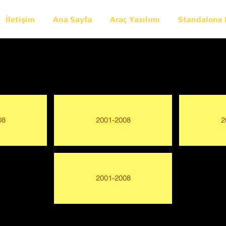
İletişim
Ana Sayfa
Araç Yazılımı
Standalone
08
2001-2008
2
2001-2008