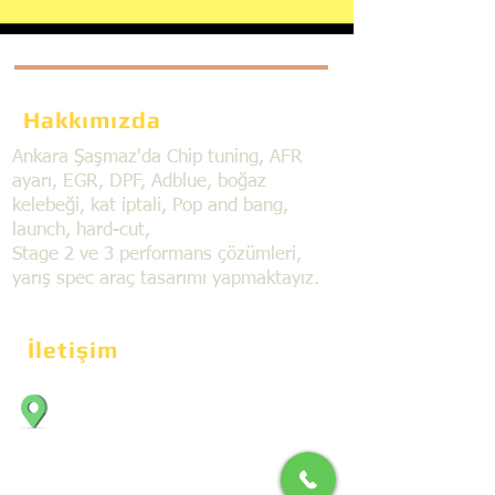
Hakkımızda
Ankara Şaşmaz'da Chip tuning, AFR
ayarı, EGR, DPF, Adblue, boğaz
kelebeği, kat iptali, Pop and bang,
launch, hard-cut,
Stage 2 ve 3 performans çözümleri,
yarış spec araç tasarımı yapmaktayız.
İletişim
Bahçekapı Mahallesi Dökmeciler Sanayi
Sit. 2492.cad. 7A/5 06797, Şaşmaz,
Etimesgut/Ankara