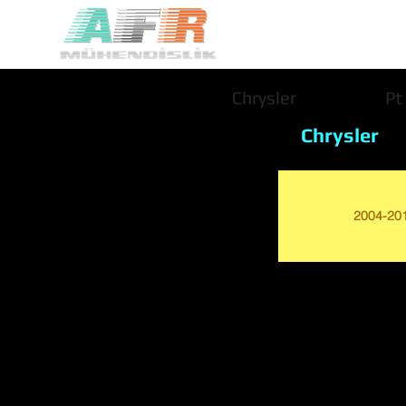
Chrysler
Pt
Chrysler
2004-20