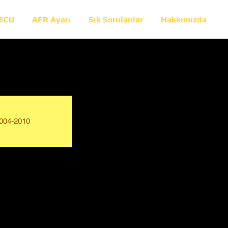
 ECU
AFR Ayarı
Sık Sorulanlar
Hakkımızda
004-2010