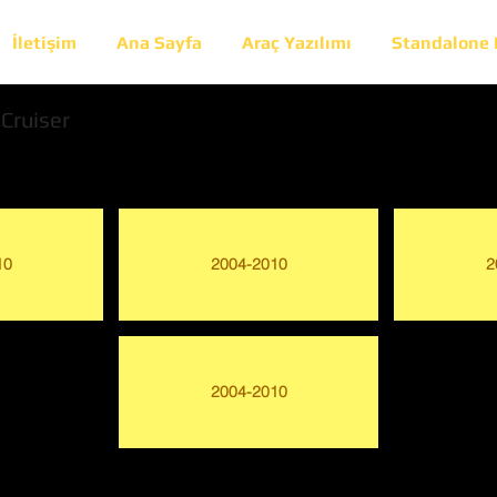
İletişim
Ana Sayfa
Araç Yazılımı
Standalone
 Cruiser
10
2004-2010
2
2004-2010