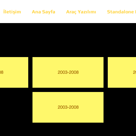
İletişim
Ana Sayfa
Araç Yazılımı
Standalone
4
08
2003-2008
2
2003-2008