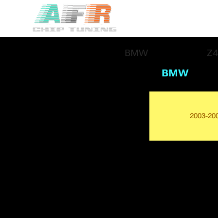
BMW
Z
BMW
2003-20