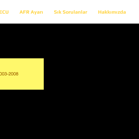
 ECU
AFR Ayarı
Sık Sorulanlar
Hakkımızda
003-2008