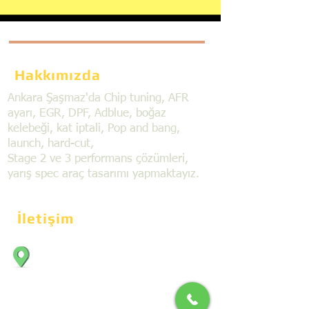
Hakkımızda
Ankara Şaşmaz'da Chip tuning, AFR
ayarı, EGR, DPF, Adblue, boğaz
kelebeği, kat iptali, Pop and bang,
launch, hard-cut,
Stage 2 ve 3 performans çözümleri,
yarış spec araç tasarımı yapmaktayız.
İletişim
Bahçekapı Mahallesi Dökmeciler Sanayi
Sit. 2492.cad. 7A/5 06797, Şaşmaz,
Etimesgut/Ankara