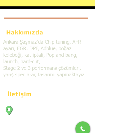
Hakkımızda
Ankara Şaşmaz'da Chip tuning, AFR
ayarı, EGR, DPF, Adblue, boğaz
kelebeği, kat iptali, Pop and bang,
launch, hard-cut,
Stage 2 ve 3 performans çözümleri,
yarış spec araç tasarımı yapmaktayız.
İletişim
Bahçekapı Mahallesi Dökmeciler Sanayi
Sit. 2492.cad. 7A/5 06797, Şaşmaz,
Etimesgut/Ankara