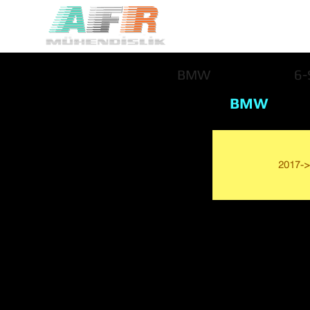
BMW
6-
BMW
2017->