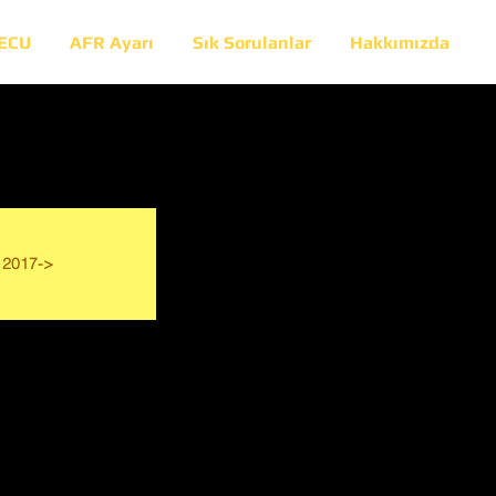
 ECU
AFR Ayarı
Sık Sorulanlar
Hakkımızda
2017->