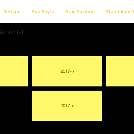
İletişim
Ana Sayfa
Araç Yazılımı
Standalone
Series GT
2017->
2017->