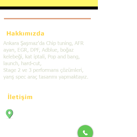
Hakkımızda
Ankara Şaşmaz'da Chip tuning, AFR
ayarı, EGR, DPF, Adblue, boğaz
kelebeği, kat iptali, Pop and bang,
launch, hard-cut,
Stage 2 ve 3 performans çözümleri,
yarış spec araç tasarımı yapmaktayız.
İletişim
Bahçekapı Mahallesi Dökmeciler Sanayi
Sit. 2492.cad. 7A/5 06797, Şaşmaz,
Etimesgut/Ankara