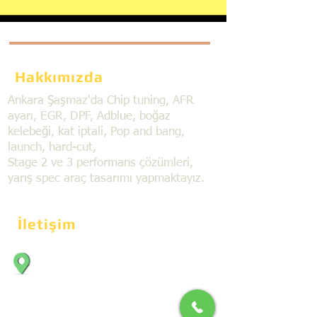
Hakkımızda
Ankara Şaşmaz'da Chip tuning, AFR
ayarı, EGR, DPF, Adblue, boğaz
kelebeği, kat iptali, Pop and bang,
launch, hard-cut,
Stage 2 ve 3 performans çözümleri,
yarış spec araç tasarımı yapmaktayız.
İletişim
Bahçekapı Mahallesi Dökmeciler Sanayi
Sit. 2492.cad. 7A/5 06797, Şaşmaz,
Etimesgut/Ankara