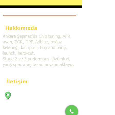
Hakkımızda
Ankara Şaşmaz'da Chip tuning, AFR
ayarı, EGR, DPF, Adblue, boğaz
kelebeği, kat iptali, Pop and bang,
launch, hard-cut,
Stage 2 ve 3 performans çözümleri,
yarış spec araç tasarımı yapmaktayız.
İletişim
Bahçekapı Mahallesi Dökmeciler Sanayi
Sit. 2492.cad. 7A/5 06797, Şaşmaz,
Etimesgut/Ankara