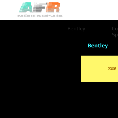
Bentley
Co
Sp
Bentley
2005