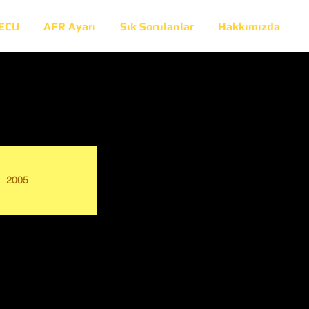
 ECU
AFR Ayarı
Sık Sorulanlar
Hakkımızda
2005