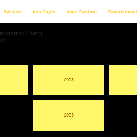
İletişim
Ana Sayfa
Araç Yazılımı
Standalone
ntinental Flying
ur
2005
2005