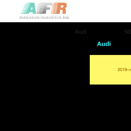
Audi
S
Audi
2019->