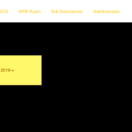
 ECU
AFR Ayarı
Sık Sorulanlar
Hakkımızda
2019->