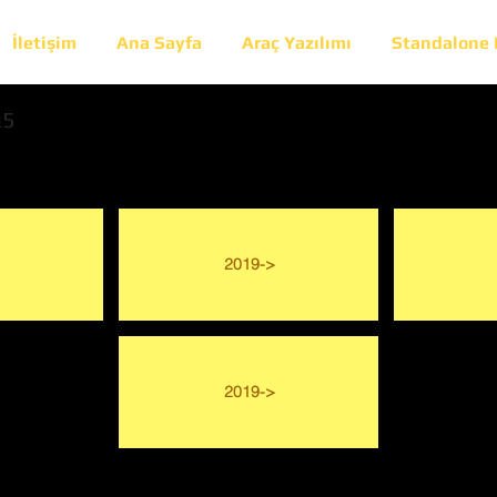
İletişim
Ana Sayfa
Araç Yazılımı
Standalone
Q5
2019->
2019->