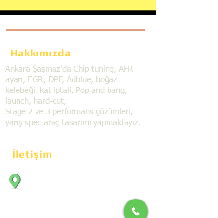
Hakkımızda
Ankara Şaşmaz'da Chip tuning, AFR
ayarı, EGR, DPF, Adblue, boğaz
kelebeği, kat iptali, Pop and bang,
launch, hard-cut,
Stage 2 ve 3 performans çözümleri,
yarış spec araç tasarımı yapmaktayız.
İletişim
Bahçekapı Mahallesi Dökmeciler Sanayi
Sit. 2492.cad. 7A/5 06797, Şaşmaz,
Etimesgut/Ankara