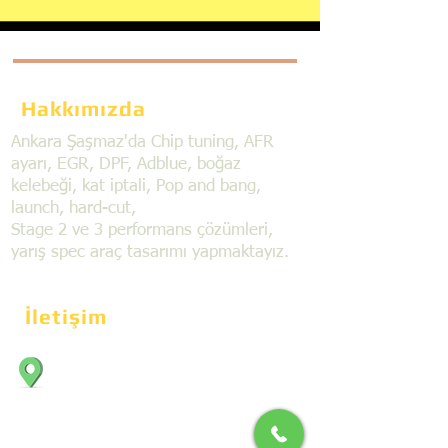
Hakkımızda
Ankara Şaşmaz'da Chip tuning, AFR
ayarı, EGR, DPF, Adblue, boğaz
kelebeği, kat iptali, Pop and bang,
launch, hard-cut,
Stage 2 ve 3 performans çözümleri,
yarış spec araç tasarımı yapmaktayız.
İletişim
Bahçekapı Mahallesi Dökmeciler Sanayi
Sit. 2492.cad. 7A/5 06797, Şaşmaz,
Etimesgut/Ankara