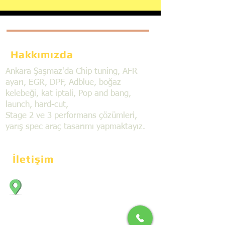
Hakkımızda
Ankara Şaşmaz'da Chip tuning, AFR
ayarı, EGR, DPF, Adblue, boğaz
kelebeği, kat iptali, Pop and bang,
launch, hard-cut,
Stage 2 ve 3 performans çözümleri,
yarış spec araç tasarımı yapmaktayız.
İletişim
Bahçekapı Mahallesi Dökmeciler Sanayi
Sit. 2492.cad. 7A/5 06797, Şaşmaz,
Etimesgut/Ankara