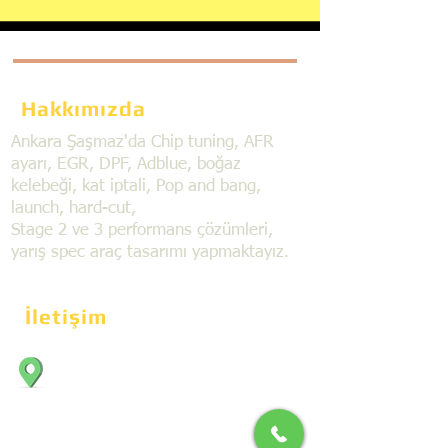
Hakkımızda
Ankara Şaşmaz'da Chip tuning, AFR
ayarı, EGR, DPF, Adblue, boğaz
kelebeği, kat iptali, Pop and bang,
launch, hard-cut,
Stage 2 ve 3 performans çözümleri,
yarış spec araç tasarımı yapmaktayız.
İletişim
Bahçekapı Mahallesi Dökmeciler Sanayi
Sit. 2492.cad. 7A/5 06797, Şaşmaz,
Etimesgut/Ankara