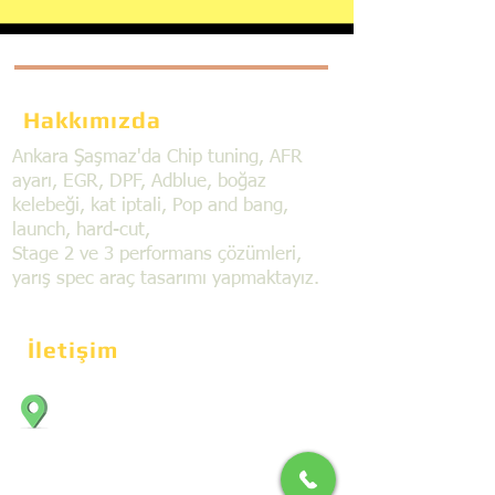
Hakkımızda
Ankara Şaşmaz'da Chip tuning, AFR
ayarı, EGR, DPF, Adblue, boğaz
kelebeği, kat iptali, Pop and bang,
launch, hard-cut,
Stage 2 ve 3 performans çözümleri,
yarış spec araç tasarımı yapmaktayız.
İletişim
Bahçekapı Mahallesi Dökmeciler Sanayi
Sit. 2492.cad. 7A/5 06797, Şaşmaz,
Etimesgut/Ankara