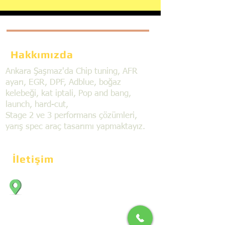
Hakkımızda
Ankara Şaşmaz'da Chip tuning, AFR
ayarı, EGR, DPF, Adblue, boğaz
kelebeği, kat iptali, Pop and bang,
launch, hard-cut,
Stage 2 ve 3 performans çözümleri,
yarış spec araç tasarımı yapmaktayız.
İletişim
Bahçekapı Mahallesi Dökmeciler Sanayi
Sit. 2492.cad. 7A/5 06797, Şaşmaz,
Etimesgut/Ankara