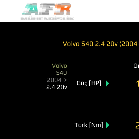
Volvo S40 2.4 20v (2004
Volvo
Or
S40
2004->
Güç [HP]
2.4 20v
Tork [Nm]