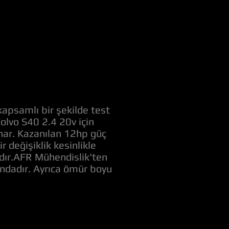
kapsamlı bir şekilde test
Volvo S40 2.4 20v için
unar. Kazanılan 12hp güç
değişiklik kesinlikle
adır.AFR Mühendislik'ten
ındadır. Ayrıca ömür boyu