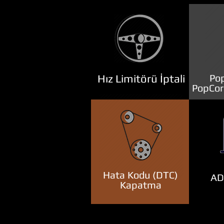
Hız Limitörü İptali
Pop
PopCor
Hata Kodu (DTC)
ADB
Kapatma