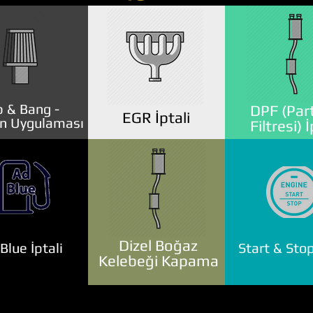
 & Bang -
DPF (Part
EGR İptali
n Uygulaması
Filtresi) İ
Dizel Boğaz
lue İptali
Start & Stop
Kelebeği Kapama