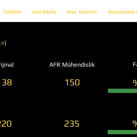
İletişim
Ana Sayfa
Araç Yazılımı
Standalone
->)
F
ijinal
AFR Mühendislik
138
150
220
235