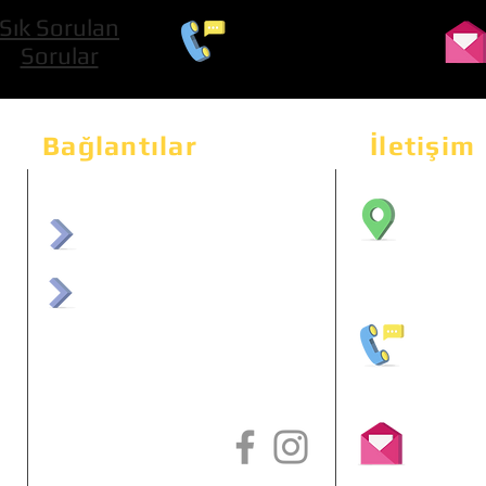
Sık Sorulan
0 534 322 74 01
Sorular
Bağlantılar
İletişim
Bahçeka
Sit. 2
afrmuhendislik.com
Etimes
afrchiptuning.com
+90 (5
info@a