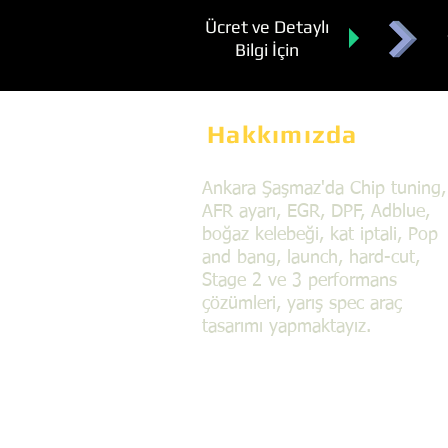
Ücret ve Detaylı
Bilgi İçin
Hakkımızda
Ankara Şaşmaz'da Chip tuning,
AFR ayarı, EGR, DPF, Adblue,
boğaz kelebeği, kat iptali, Pop
and bang, launch, hard-cut,
Stage 2 ve 3 performans
çözümleri, yarış spec araç
tasarımı yapmaktayız.