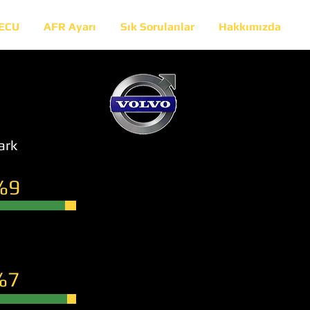
 ECU
AFR Ayarı
Sık Sorulanlar
Hakkımızda
ark
%9
%7