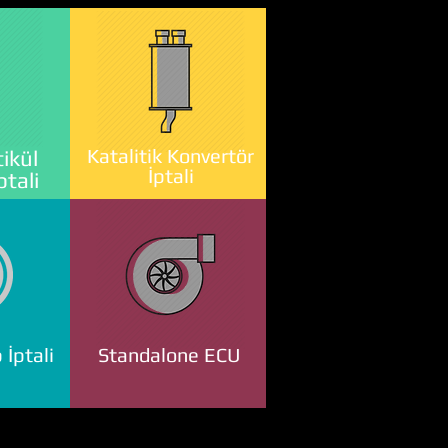
Katalitik Konvertör
ikül
İptali
ptali
 İptali
Standalone ECU