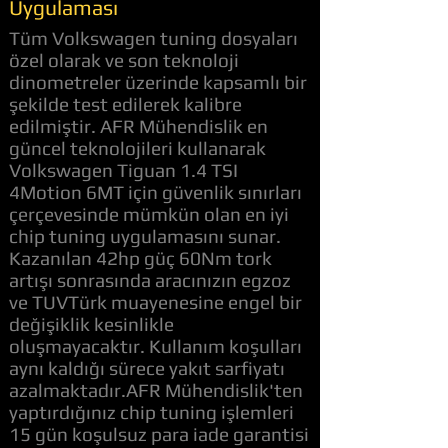
Uygulaması
Tüm Volkswagen tuning dosyaları
özel olarak ve son teknoloji
dinometreler üzerinde kapsamlı bir
şekilde test edilerek kalibre
edilmiştir. AFR Mühendislik en
güncel teknolojileri kullanarak
Volkswagen Tiguan 1.4 TSI
4Motion 6MT için güvenlik sınırları
çerçevesinde mümkün olan en iyi
chip tuning uygulamasını sunar.
Kazanılan 42hp güç 60Nm tork
artışı sonrasında aracınızın egzoz
ve TUVTürk muayenesine engel bir
değişiklik kesinlikle
oluşmayacaktır. Kullanım koşulları
aynı kaldığı sürece yakıt sarfiyatı
azalmaktadır.AFR Mühendislik'ten
yaptırdığınız chip tuning işlemleri
15 gün koşulsuz para iade garantisi