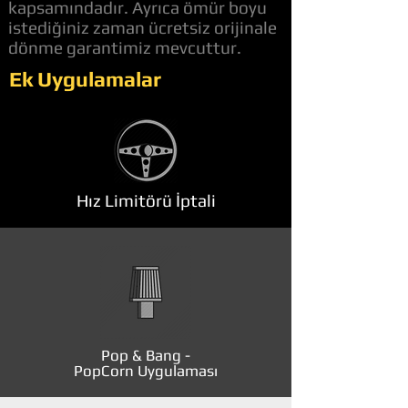
kapsamındadır. Ayrıca ömür boyu
istediğiniz zaman ücretsiz orijinale
dönme garantimiz mevcuttur.
Ek Uygulamalar
Hız Limitörü İptali
Pop & Bang -
PopCorn Uygulaması