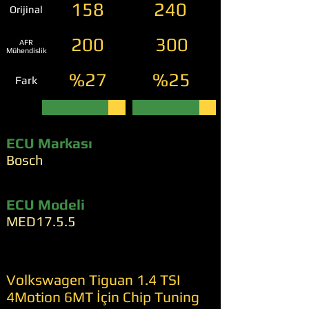
158
240
Orijinal
200
300
AFR
Mühendislik
%27
%25
Fark
ECU Markası
Bosch
ECU Modeli
MED17.5.5
Volkswagen Tiguan 1.4 TSI
4Motion 6MT İçin Chip Tuning