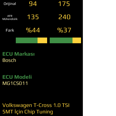
94
175
Orijinal
135
240
AFR
Mühendislik
%44
%37
Fark
ECU Markası
Bosch
ECU Modeli
MG1CS011
Volkswagen T-Cross 1.0 TSI
5MT İçin Chip Tuning