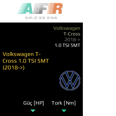
Volkswagen
T-Cross
2018->
1.0 TSI 5MT
Volkswagen T-
Cross 1.0 TSI 5MT
(2018->)
Güç [HP]
Tork [Nm]