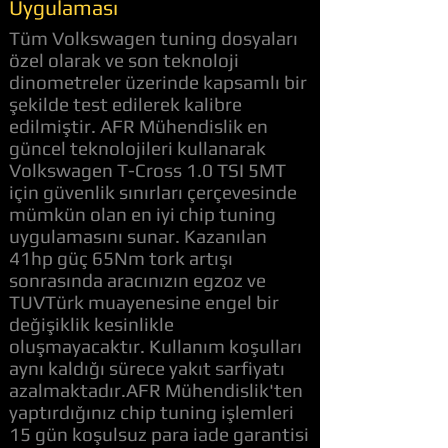
Uygulaması
Tüm Volkswagen tuning dosyaları
özel olarak ve son teknoloji
dinometreler üzerinde kapsamlı bir
şekilde test edilerek kalibre
edilmiştir. AFR Mühendislik en
güncel teknolojileri kullanarak
Volkswagen T-Cross 1.0 TSI 5MT
için güvenlik sınırları çerçevesinde
mümkün olan en iyi chip tuning
uygulamasını sunar. Kazanılan
41hp güç 65Nm tork artışı
sonrasında aracınızın egzoz ve
TUVTürk muayenesine engel bir
değişiklik kesinlikle
oluşmayacaktır. Kullanım koşulları
aynı kaldığı sürece yakıt sarfiyatı
azalmaktadır.AFR Mühendislik'ten
yaptırdığınız chip tuning işlemleri
15 gün koşulsuz para iade garantisi