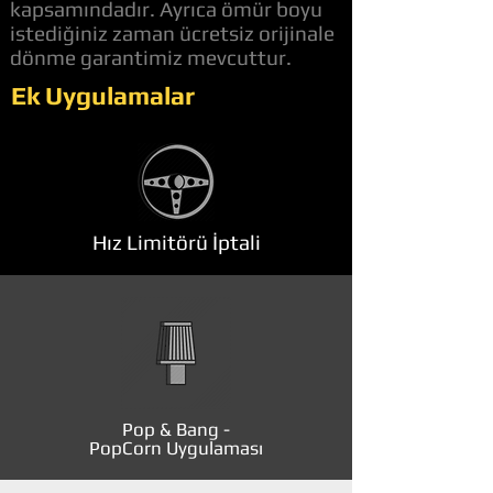
kapsamındadır. Ayrıca ömür boyu
istediğiniz zaman ücretsiz orijinale
dönme garantimiz mevcuttur.
Ek Uygulamalar
Hız Limitörü İptali
Pop & Bang -
PopCorn Uygulaması