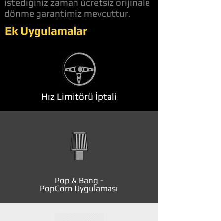
istediğiniz zaman ücretsiz orijinale
dönme garantimiz mevcuttur.
Ek Uygulamalar
Hız Limitörü İptali
Pop & Bang -
PopCorn Uygulaması