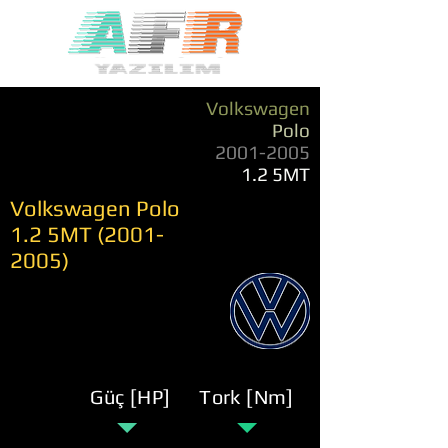
Volkswagen
Polo
2001-2005
1.2 5MT
Volkswagen Polo
1.2 5MT
(2001-
2005)
Güç [HP]
Tork [Nm]