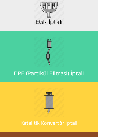
EGR İptali
DPF (Partikül Filtresi) İptali
Katalitik Konvertör İptali