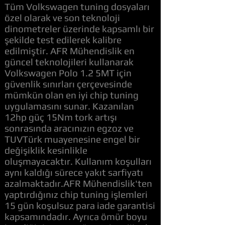
Tüm Volkswagen tuning dosyaları
özel olarak ve son teknoloji
dinometreler üzerinde kapsamlı bir
şekilde test edilerek kalibre
edilmiştir. AFR Mühendislik en
güncel teknolojileri kullanarak
Volkswagen Polo 1.2 5MT için
güvenlik sınırları çerçevesinde
mümkün olan en iyi chip tuning
uygulamasını sunar. Kazanılan
12hp güç 15Nm tork artışı
sonrasında aracınızın egzoz ve
TUVTürk muayenesine engel bir
değişiklik kesinlikle
oluşmayacaktır. Kullanım koşulları
aynı kaldığı sürece yakıt sarfiyatı
azalmaktadır.AFR Mühendislik'ten
yaptırdığınız chip tuning işlemleri
15 gün koşulsuz para iade garantisi
kapsamındadır. Ayrıca ömür boyu