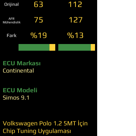
63
112
Orijinal
75
127
AFR
Mühendislik
%19
%13
Fark
ECU Markası
Continental
ECU Modeli
Simos 9.1
Volkswagen Polo 1.2 5MT İçin
Chip Tuning Uygulaması