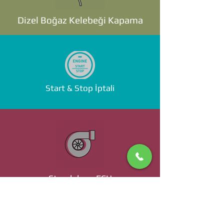
Dizel Boğaz Kelebeği Kapama
Start & Stop İptali
Standalone ECU
Ücret ve Detaylı Bilgi İçin