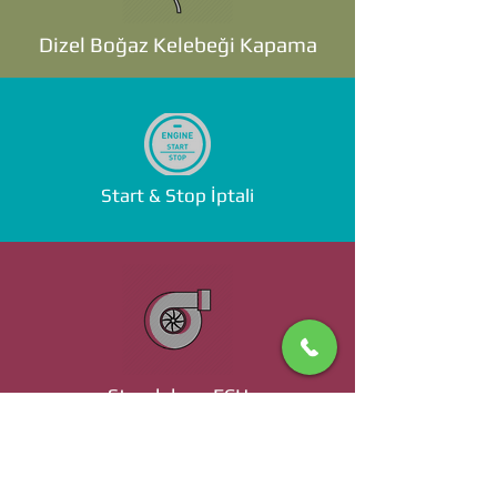
Dizel Boğaz Kelebeği Kapama
Start & Stop İptali
Standalone ECU
Ücret ve Detaylı Bilgi İçin