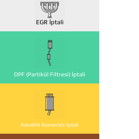
EGR İptali
DPF (Partikül Filtresi) İptali
Katalitik Konvertör İptali