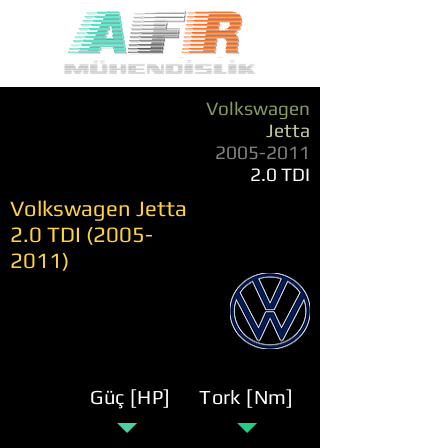
Volkswagen
Jetta
2005-2011
2.0 TDI
Volkswagen Jetta
2.0 TDI
(2005-
2011)
Güç [HP]
Tork [Nm]