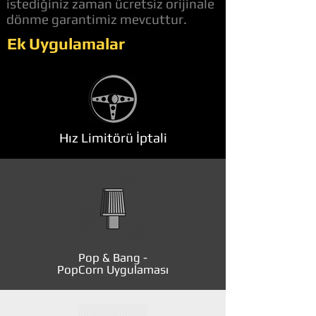
istediğiniz zaman ücretsiz orijinale
dönme garantimiz mevcuttur.
Ek Uygulamalar
Hız Limitörü İptali
Pop & Bang -
PopCorn Uygulaması