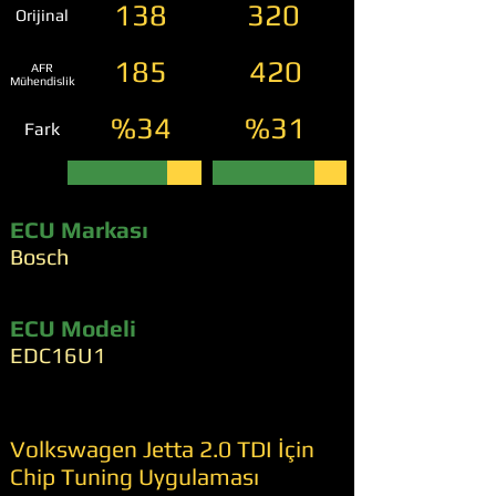
138
320
Orijinal
185
420
AFR
Mühendislik
%34
%31
Fark
ECU Markası
Bosch
ECU Modeli
EDC16U1
Volkswagen Jetta 2.0 TDI İçin
Chip Tuning Uygulaması