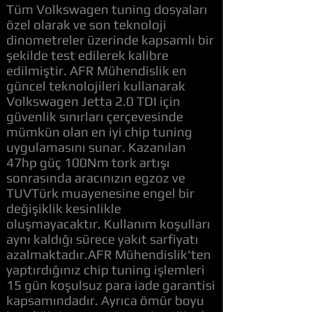
Tüm Volkswagen tuning dosyaları
özel olarak ve son teknoloji
dinometreler üzerinde kapsamlı bir
şekilde test edilerek kalibre
edilmiştir. AFR Mühendislik en
güncel teknolojileri kullanarak
Volkswagen Jetta 2.0 TDI için
güvenlik sınırları çerçevesinde
mümkün olan en iyi chip tuning
uygulamasını sunar. Kazanılan
47hp güç 100Nm tork artışı
sonrasında aracınızın egzoz ve
TUVTürk muayenesine engel bir
değişiklik kesinlikle
oluşmayacaktır. Kullanım koşulları
aynı kaldığı sürece yakıt sarfiyatı
azalmaktadır.AFR Mühendislik'ten
yaptırdığınız chip tuning işlemleri
15 gün koşulsuz para iade garantisi
kapsamındadır. Ayrıca ömür boyu