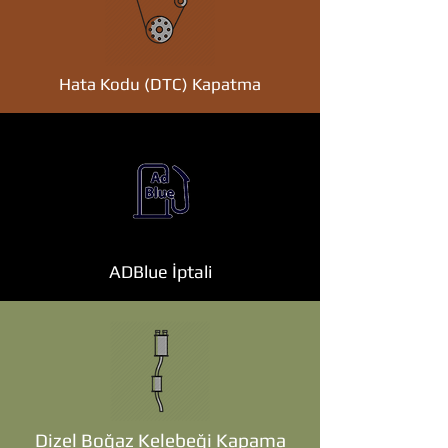
Hata Kodu (DTC) Kapatma
ADBlue İptali
Dizel Boğaz Kelebeği Kapama