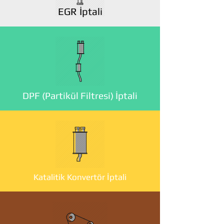
EGR İptali
DPF (Partikül Filtresi) İptali
Katalitik Konvertör İptali