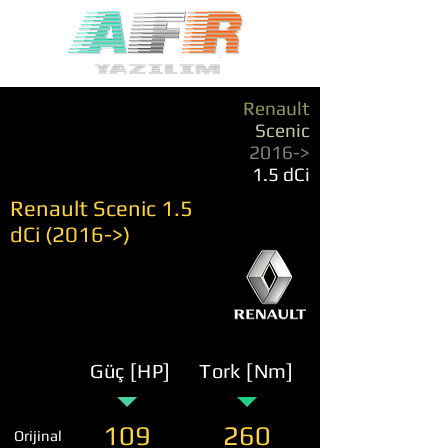
Renault
Scenic
2016->
1.5 dCi
Renault Scenic 1.5
dCi (2016->)
Güç [HP]
Tork [Nm]
109
260
Orijinal