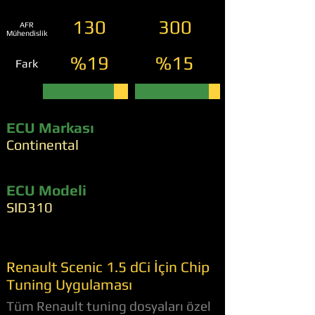
130
300
AFR
Mühendislik
%19
%15
Fark
ECU Markası
Continental
ECU Modeli
SID310
Renault Scenic 1.5 dCi İçin Chip
Tuning Uygulaması
Tüm Renault tuning dosyaları özel