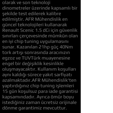
olarak ve son teknoloji
dinometreler üzerinde kapsamlı bir
şekilde test edilerek kalibre
edilmiştir. AFR Mühendislik en
güncel teknolojileri kullanarak
Renault Scenic 1.5 dCi için güvenlik
sınırları çerçevesinde mümkün olan
en iyi chip tuning uygulamasını
sunar. Kazanılan 21hp güç 40Nm
tork artışı sonrasında aracınızın
egzoz ve TUVTürk muayenesine
engel bir değişiklik kesinlikle
oluşmayacaktır. Kullanım koşulları
aynı kaldığı sürece yakıt sarfiyatı
azalmaktadır.AFR Mühendislik'ten
yaptırdığınız chip tuning işlemleri
15 gün koşulsuz para iade garantisi
kapsamındadır. Ayrıca ömür boyu
istediğiniz zaman ücretsiz orijinale
dönme garantimiz mevcuttur.