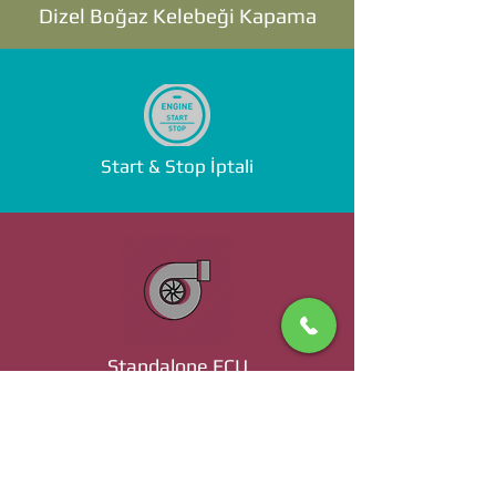
Dizel Boğaz Kelebeği Kapama
Start & Stop İptali
Standalone ECU
Ücret ve Detaylı Bilgi İçin