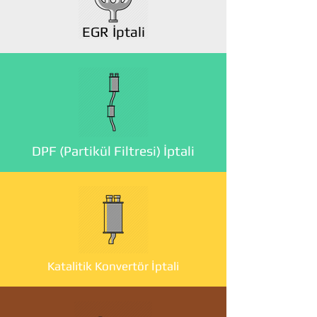
EGR İptali
DPF (Partikül Filtresi) İptali
Katalitik Konvertör İptali