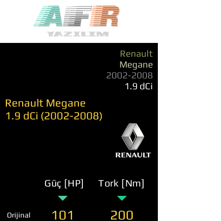
Renault
Megane
2002-2008
1.9 dCi
Renault Megane
1.9 dCi
(2002-2008)
Güç [HP]
Tork [Nm]
101
200
Orijinal