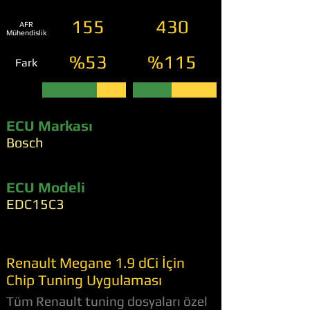
155
430
AFR
Mühendislik
%53
%115
Fark
ECU Markası
Bosch
ECU Modeli
EDC15C3
Renault Megane 1.9 dCi İçin
Chip Tuning Uygulaması
Tüm Renault tuning dosyaları özel