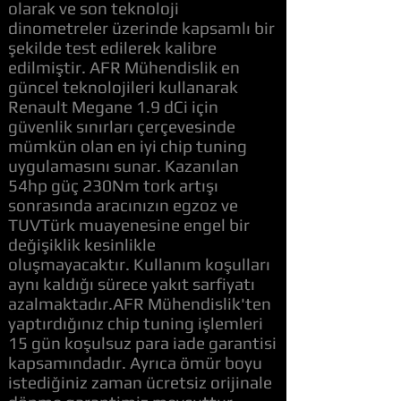
olarak ve son teknoloji
dinometreler üzerinde kapsamlı bir
şekilde test edilerek kalibre
edilmiştir. AFR Mühendislik en
güncel teknolojileri kullanarak
Renault Megane 1.9 dCi için
güvenlik sınırları çerçevesinde
mümkün olan en iyi chip tuning
uygulamasını sunar. Kazanılan
54hp güç 230Nm tork artışı
sonrasında aracınızın egzoz ve
TUVTürk muayenesine engel bir
değişiklik kesinlikle
oluşmayacaktır. Kullanım koşulları
aynı kaldığı sürece yakıt sarfiyatı
azalmaktadır.AFR Mühendislik'ten
yaptırdığınız chip tuning işlemleri
15 gün koşulsuz para iade garantisi
kapsamındadır. Ayrıca ömür boyu
istediğiniz zaman ücretsiz orijinale