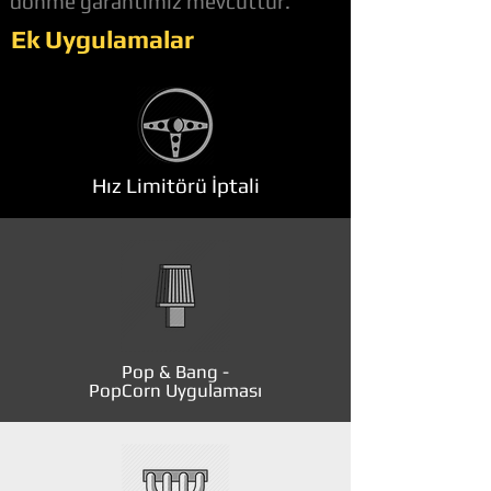
dönme garantimiz mevcuttur.
Ek Uygulamalar
Hız Limitörü İptali
Pop & Bang -
PopCorn Uygulaması